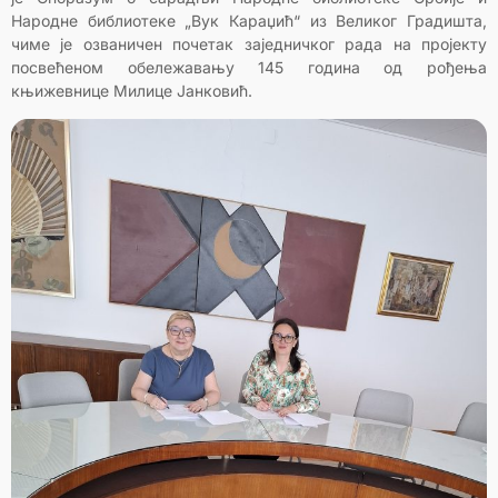
Народне библиотеке „Вук Караџић“ из Великог Градишта,
чиме је озваничен почетак заједничког рада на пројекту
посвећеном обележавању 145 година од рођења
књижевнице Милице Јанковић.