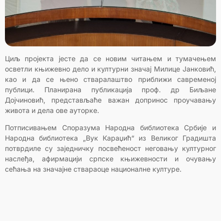
Циљ пројекта јесте да се новим читањем и тумачењем
осветли књижевно дело и културни значај Милице Јанковић,
као и да се њено стваралаштво приближи савременој
публици. Планирана публикација проф. др Биљане
Дојчиновић, представљаће важан допринос проучавању
живота и дела ове ауторке.
Потписивањем Споразума Народна библиотека Србије и
Народна библиотека „Вук Караџић“ из Великог Градишта
потврдиле су заједничку посвећеност неговању културног
наслеђа, афирмацији српске књижевности и очувању
сећања на значајне ствараоце националне културе.