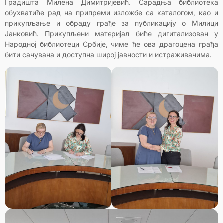
Градишта Милена Димитријевић. Сарадња библиотека
обухватиће рад на припреми изложбе са каталогом, као и
прикупљање и обраду грађе за публикацију о Милици
Јанковић. Прикупљени материјал биће дигитализован у
Народној библиотеци Србије, чиме ће ова драгоцена грађа
бити сачувана и доступна широј јавности и истраживачима.