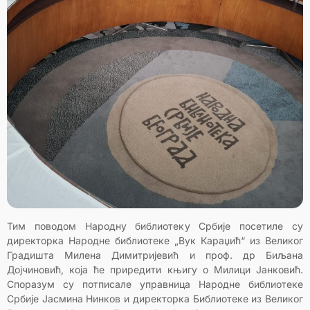
Тим поводом Народну библиотеку Србије посетиле су
директорка Народне библиотеке „Вук Караџић“ из Великог
Градишта Милена Димитријевић и проф. др Биљана
Дојчиновић, која ће приредити књигу о Милици Јанковић.
Споразум су потписале управница Народне библиотеке
Србије Јасмина Нинков и директорка Библиотеке из Великог