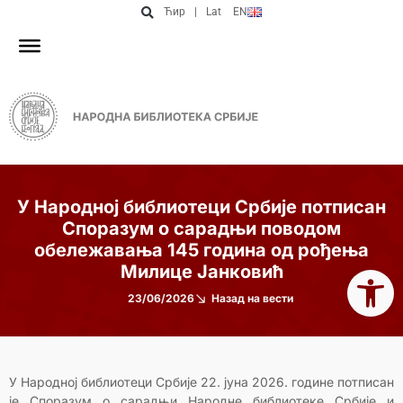
Ћир
|
Lat
EN
У Народној библиотеци Србије потписан
Споразум о сарадњи поводом
обележавања 145 година од рођења
Open 
Милице Јанковић
23/06/2026
Назад на вести
У Народној библиотеци Србије 22. јуна 2026. године потписан
је Споразум о сарадњи Народне библиотеке Србије и