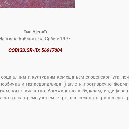
Тин Ујевић
Народна библиотека Србије 1997.
COBISS.SR-ID: 56917004
а социјалним и културним комешањем словенског југа поч
, необична и непредвидљива (нагло и противречно фор
зам, католичанство, богумилство и будизам, индиферентн
јавила и за време у којем је трајала: велика, окрвављена к