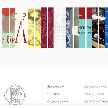
Импресум
За кориснике
Контакт
За издаваче
Радно време
За библиотек