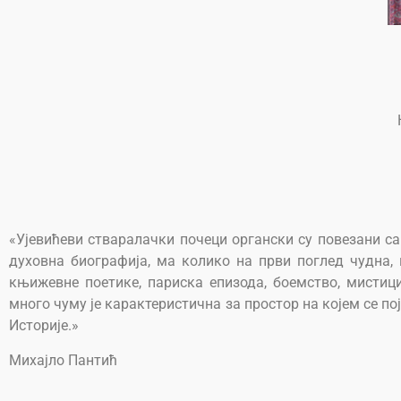
«Ујевићеви стваралачки почеци органски су повезани с
духовна биографија, ма колико на први поглед чудна
књижевне поетике, париска епизода, боемство, мистици
много чуму је карактеристична за простор на којем се по
Историје.»
Михајло Пантић