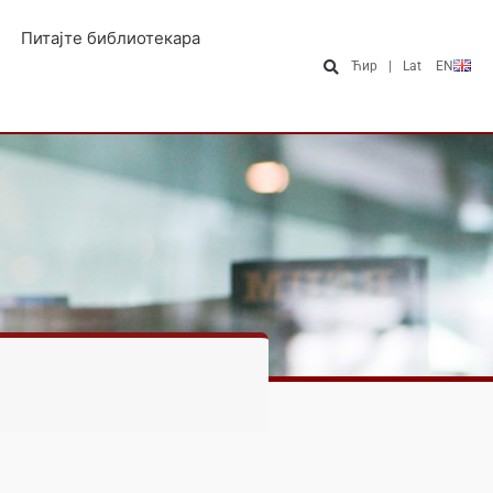
Питајте библиотекара
Ћир
|
Lat
EN