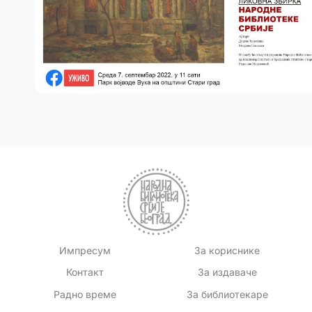
Импресум
За кориснике
Контакт
За издаваче
Радно време
За библиотекаре