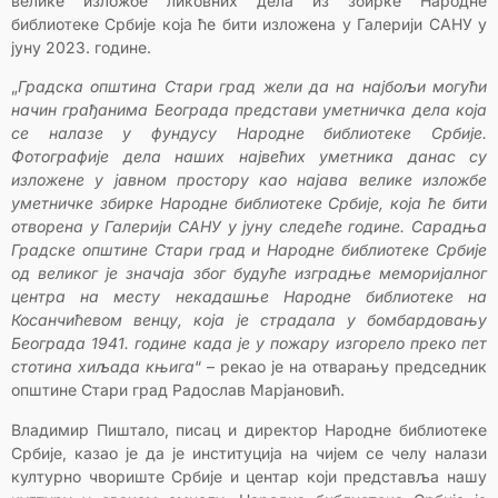
велике изложбе ликовних дела из збирке Народне
библиотеке Србије која ће бити изложена у Галерији САНУ у
јуну 2023. године.
„
Градска општина Стари град жели да на најбољи могући
начин грађанима Београда представи уметничка дела која
се налазе у фундусу Народне библиотеке Србије.
Фотографије дела наших највећих уметника данас су
изложене у јавном простору као најава велике изложбе
уметничке збирке Народне библиотеке Србије, која ће бити
отворена у Галерији САНУ у јуну следеће године. Сарадња
Градске општине Стари град и Народне библиотеке Србије
од великог је значаја због будуће изградње меморијалног
центра на месту некадашње Народне библиотеке на
Косанчићевом венцу, која је страдала у бомбардовању
Београда 1941. године када је у пожару изгорело преко пет
стотина хиљада књига
“ – рекао је на отварању председник
општине Стари град Радослав Марјановић.
Владимир Пиштало, писац и директор Народне библиотеке
Србије, казао је да је институција на чијем се челу налази
културно чвориште Србије и центар који представља нашу