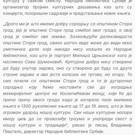
културу у сваком смислу. Народна библиотека Србије је
организатор бројних културних дешавања као што су
концерти, позоришни садржаји и предстаљање нових књига.
„
Драго ми је што имамо добру сарадњу са општином Стари
град, јер је општина Стари град симбол овог града, а овај
град је симбол ове земље. Захваљујући далековидости
општине Стари град, сваки шетач овде може да види нека
уметничка дела која никада нису изашла из Народне
библиотеке, као што је портрет Милоша Црњанског кога је
насликао Сава Шумановић. Културна добра нису створена
да буду унутар зидова, она су створена да буду са друге
стране зидова и ово јесте излазак на тргове, на агору. То
смо почели са општином Стари град и то је дугорочна
сарадња коју ћемо наставити све до изградње
меморијалног центра на Косанчићевом венцу, који ће да
прича причу овога града када је изгорело пола милиона
књига и 1300 рукописних књига од 17. до 19. века, што је био
огроман ударац нашој култури. Сви наши културни напори
имају циљ да се превазиђе траума и унапреди свест о
нашој култури и традицији
“, рекао је писац Владимир
Пиштало, директор Народне библиотеке Србије.