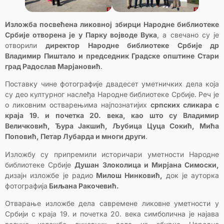
Изложба посвећена ликовној збирци Народне библиотеке
Србије отворена је у Парку војводе Вука
, а свечано су је
отворили
директор Народне библиотеке Србије др
Владимир Пиштало и председник Градске општине Стари
град Радослав Марјановић
.
Поставку чине фотографије двадесет уметничких дела која
су део културног наслеђа Народне библиотеке Србије. Реч је
о ликовним остварењима најпознатијих
српских сликара с
краја 19. и почетка 20. века, као што су Владимир
Величковић, Ђура Јакшић, Љубица Цуца Сокић, Мића
Поповић, Петар Лубарда и многи други
.
Изложбу су припремили историчари уметности Народне
библиотеке Србије
Душан Злоколица и Мирјана Симоски,
дизајн изложбе је радио
Милош Нинковић,
док је ауторка
фотографија
Биљана Ракочевић.
Отварање изложбе дела савремене ликовне уметности у
Србији с краја 19. и почетка 20. века симболична је најава