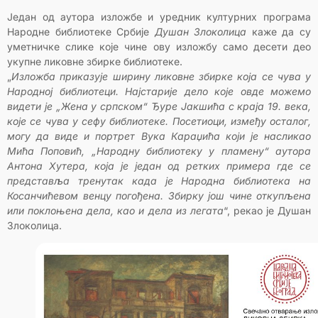
Један од аутора изложбе и уредник културних програма
Народне библиотеке Србије
Душан
Злоколица
каже да су
уметничке слике које чине ову изложбу само десети део
укупне ликовне збирке библиотеке.
„
Изложба приказује ширину ликовне збирке која се чува у
Народној библиотеци. Најстарије дело које овде можемо
видети је „Жена у српском“ Ђуре Јакшића с краја 19. века,
које се чува у сефу библиотеке. Посетиоци, између осталог,
могу да виде и портрет Вука Караџића који је насликао
Мића Поповић, „Народну библиотеку у пламену“ аутора
Антона Хутера, која је један од ретких примера где се
представља тренутак када је Народна библиотека на
Косанчићевом венцу погођена. Збирку још чине откупљена
или поклоњена дела, као и дела из легата
“, рекао је Душан
Злоколица.