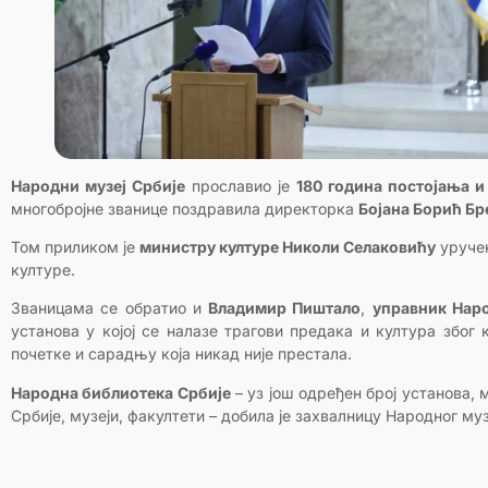
Народни музеј Србије
прославио је
180 година постојања и
многобројне званице поздравила директорка
Бојана Борић Б
Том приликом је
министру културе Николи Селаковићу
уручен
културе.
Званицама се обратио и
Владимир Пиштало
,
управник Нар
установа у којој се налазе трагови предака и култура због 
почетке и сарадњу која никад није престала.
Народна библиотека Србије
– уз још одређен број установа,
Србије, музеји, факултети – добила је захвалницу Народног м