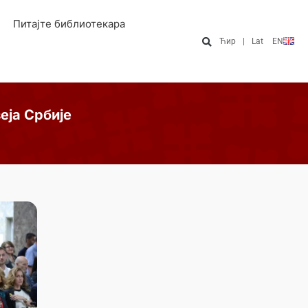
Питајте библиотекара
Ћир
|
Lat
EN
еја Србије