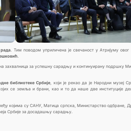
 рада
. Тим поводом уприличена је свечаност у Атријуму овог 
решковић
.
а захвалница за успешну сарадњу и континуирану подршку М
одне библиотеке Србије
, који је рекао да је Народни музеј Ср
којих се земља и брани, као и то да наше две институције де
 међу којима су САНУ, Матица српска, Министарство одбране, 
узеја Србије за досадашњу сарадњу.