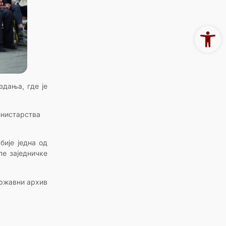
Open 
здања, где је
инистарства
бије једна од
ле заједничке
Државни архив