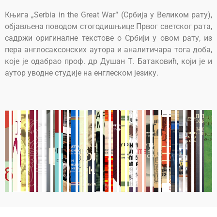
Књига „Serbia in the Great War“ (Србија у Великом рату),
објављена поводом стогодишњице Првог светског рата,
садржи оригиналне текстове о Србији у овом рату, из
пера англосаксонских аутора и аналитичара тога доба,
које је одабрао проф. др Душан Т. Батаковић, који је и
аутор уводне студије на енглеском језику.