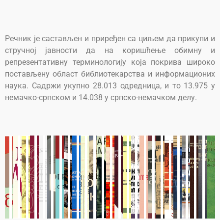
Речник је састављен и приређен са циљем да прикупи и
стручној јавности да на коришћење обимну и
репрезентативну терминологију која покрива широко
постављену област библиотекарства и информационих
наука. Садржи укупно 28.013 одредница, и то 13.975 у
немачко-српском и 14.038 у српско-немачком делу.