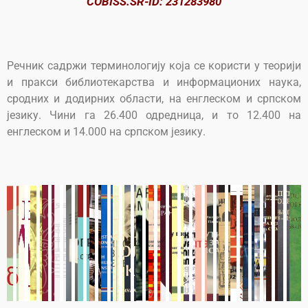
COBISS.SR-ID: 231283980
Речник садржи терминологију која се користи у теорији
и пракси библиотекарства и информационих наука,
сродних и додирних области, на енглеском и српском
језику. Чини га 26.400 одредница, и то 12.400 на
енглеском и 14.000 на српском језику.