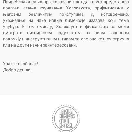
Приређивачи су их организовали тако да књига представља
преглед стања изучавања Холокауста, оријентисање у
његовим различитим приступима и, истовремено,
указивање на неке новије димензије изазова који тема
упућује. У том смислу, Холокауст и филозофија се може
сматрати пионирским подухватом на овом говорном
подручју и инструктивним штивом за све оне који су стручно
или на други начин заинтересовани.
Улаз је слободан!
Добро дошли!