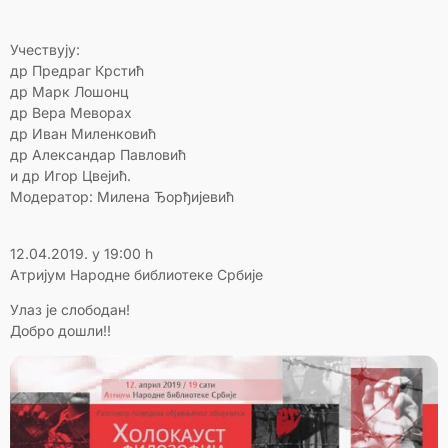
Учествују:
др Предраг Крстић
др Марк Лошонц
др Вера Меворaх
др Иван Миленковић
др Александар Павловић
и др Игор Цвејић.
Модератор: Милена Ђорђијевић
12.04.2019. у 19:00 h
Атријум Народне библиотеке Србије
Улаз је слободан!
Добро дошли!!