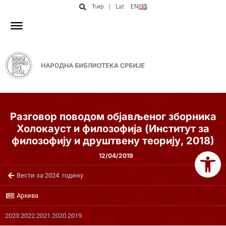
Ћир
|
Lat
EN
Разговор поводом објављеног зборника
Холокауст и филозофија (Институт за
филозофију и друштвену теорију, 2018)
Open 
12/04/2019
Вести за 2024. годину
Архива
2023.
2022.
2021.
2020.
2019.