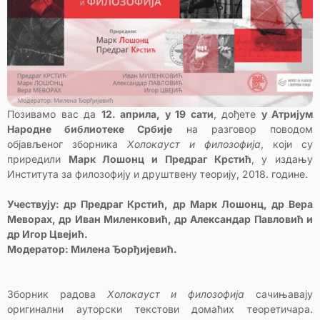
Позивамо вас да
12. априла, у 19 сати
, дођете
у Атријум
Народне библиотеке Србије
на разговор поводом
објављеног зборника
Холокауст и филозофија
, који су
приредили
Марк Лошонц и Предраг Крстић
, у издању
Института за филозофију и друштвену теорију, 2018. године.
Учествују: др Предраг Крстић, др Марк Лошонц, др Вера
Меворaх, др Иван Миленковић, др Александар Павловић и
др Игор Цвејић.
Модератор: Милена Ђорђијевић.
Зборник радова
Холокауст и филозофија
сачињавају
оригинални ауторски текстови домаћих теоретичара.