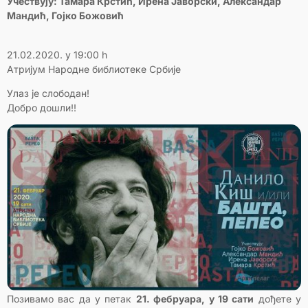
Учествују: Тамара Крстић, Ирена Јаворски, Александар
Мандић, Гојко Божовић
21.02.2020. у 19:00 h
Атријум Народне библиотеке Србије
Улаз је слободан!
Добро дошли!!
Позивамо вас да у петак
21. фебруара, у 19 сати
дођете у