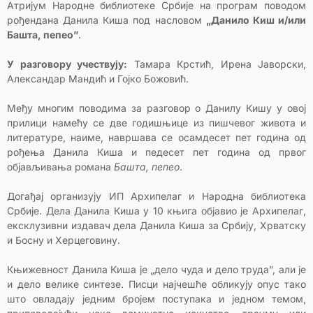
Атријум Народне библиотеке Србије на програм поводом
рођендана Данила Киша под насловом
„Данило Киш и/или
Башта, пепео”
.
У разговору учествују:
Тамара Крстић, Ирена Јаворски,
Александар Мандић и Гојко Божовић.
Међу многим поводима за разговор о Данилу Кишу у овој
прилици намећу се две годишњице из пишчевог живота и
литературе, наиме, навршава се осамдесет пет година од
рођења Данила Киша и педесет пет година од првог
објављивања романа
Башта, пепео
.
Догађај организују ИП Архипелаг и Народна библиотека
Србије. Дела Данила Киша у 10 књига објавио је Архипелаг,
ексклузивни издавач дела Данила Киша за Србију, Хрватску
и Босну и Херцеговину.
Књижевност Данила Киша је „дело чуда и дело труда”, али је
и дело велике синтезе. Писци најчешће обликују опус тако
што овладају једним бројем поступака и једном темом,