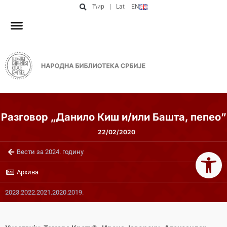
Ћир
|
Lat
EN
Разговор „Данило Киш и/или Башта, пепео”
22/02/2020
Open 
Вести за 2024. годину
Архива
2023.
2022.
2021.
2020.
2019.