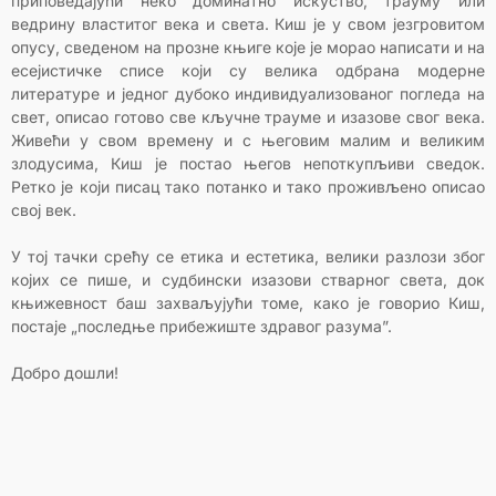
приповедајући неко доминатно искуство, трауму или
ведрину властитог века и света. Киш је у свом језгровитом
опусу, сведеном на прозне књиге које је морао написати и на
есејистичке списе који су велика одбрана модерне
литературе и једног дубоко индивидуализованог погледа на
свет, описао готово све кључне трауме и изазове свог века.
Живећи у свом времену и с његовим малим и великим
злодусима, Киш је постао његов непоткупљиви сведок.
Ретко је који писац тако потанко и тако проживљено описао
свој век.
У тој тачки срећу се етика и естетика, велики разлози због
којих се пише, и судбински изазови стварног света, док
књижевност баш захваљујући томе, како је говорио Киш,
постаје „последње прибежиште здравог разума”.
Добро дошли!