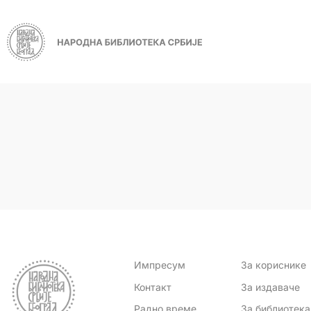
Импресум
За кориснике
Контакт
За издаваче
Радно време
За библиотек