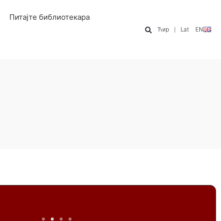
Питајте библиотекара
Ћир
|
Lat
EN