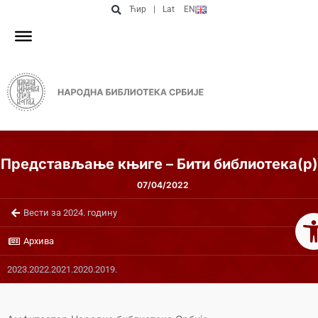
Ћир
|
Lat
EN
Представљање књиге – Бити библиотека(р)
07/04/2022
Op
Вести за 2024. годину
Архива
2023.
2022.
2021.
2020.
2019.