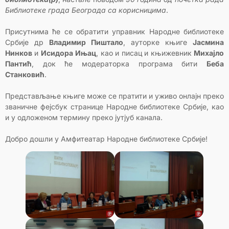
Библиотеке града Београда са корисницима
.
Присутнима ће се обратити управник Народне библиотеке
Србије др
Владимир Пиштало
, ауторке књиге
Јасмина
Нинков
и
Исидора
Ињац
, као и писац и књижевник
Михајло
Пантић
, док ће модераторка програма бити
Беба
Станковић
.
Представљање књиге може се пратити и уживо онлајн преко
званичне фејсбук странице Народне библиотеке Србије, као
и у одложеном термину преко јутјуб канала.
Добро дошли у Амфитеатар Народне библиотеке Србије!