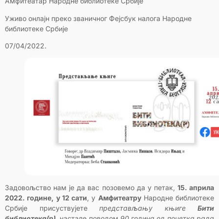
Амфитеатар Народне библиотеке Србије
Уживо онлајн преко званичног Фејсбук налога Народне
библиотеке Србије
07/04/2022.
Задовољство нам је да вас позовемо да у петак,
15. априла
2022. године, у 12 сати
, у
Амфитеатру
Народне библиотеке
Србије присуствујете
представљању књиге
Бити
библиотека(р)
, настале поводом
90 година од почетка рада