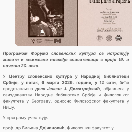
Програмом Форума словенских култура се истражују
животи и књижевно наслеђе списатељица с краја 19. и
почетка 20. века.
У
Центру словенских култура у Народној библиотеци
Србије, у петак, 6 марта 2026. године, у 12 сати
, биће
представљена
дела Јелене Ј. Димитријевић
, објављена у
саиздаваштву Народне библиотеке Србије и Филолошког
факултета у Београду, односно Филозофског факултета у
Нишу.
У програму учествују:
проф. др Биљана
Дојчиновић
, Филолошки факултет у