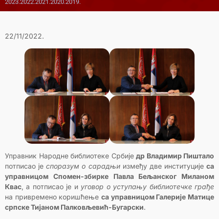
2023.
2022.
2021.
2020.
2019.
22/11/2022.
Управник Народне библиотеке Србије
др Владимир Пиштало
потписао је
споразум о сарадњи
између две институције
са
управницом Спомен-збирке Павла Бељанског Миланом
Квас
, а потписао је и
уговор о уступању библиотечке грађе
на привремено коришћење
са управницом Галерије Матице
српске Тијаном Палковљевић-Бугарски
.