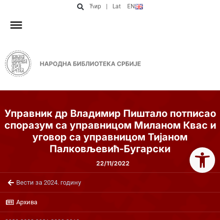
Ћир
|
Lat
EN
Управник др Владимир Пиштало потписао
споразум са управницом Миланом Квас и
уговор са управницом Тијаном
Open 
Палковљевић-Бугарски
22/11/2022
Вести за 2024. годину
Архива