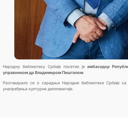
Народну библиотеку Србије посетио је
амбасадор Републи
управником др Владимиром Пишталом
.
Разговарало се о сарадњи Народне библиотеке Србије са 
унапређења културне дипломатије.