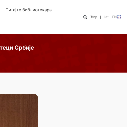
Питајте библиотекара
Ћир
|
Lat
EN
теци Србије