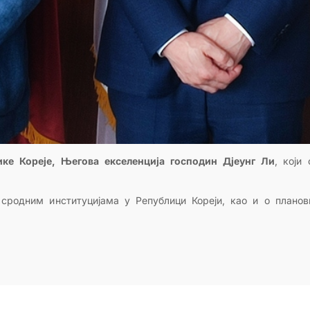
ке Кореје, Његова екселенција господин Дјеунг Ли
, који
сродним институцијама у Републици Кореји, као и о плано