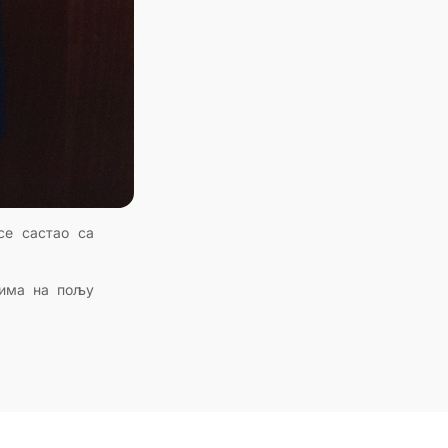
 се састао са
вима на пољу