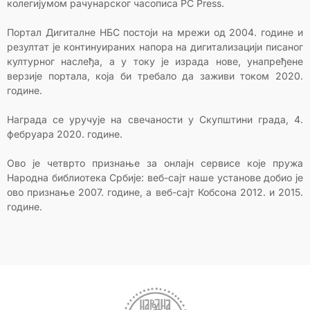
колегијумом рачунарског часописа PC Press.
Портал Дигиталне НБС постоји на мрежи од 2004. године и
резултат је континуираних напора на дигитализацији писаног
културног наслеђа, а у току је израда нове, унапређене
верзије портала, која би требало да заживи током 2020.
године.
Награда се уручује на свечаности у Скупштини града, 4.
фебруара 2020. године.
Ово је четврто признање за онлајн сервисе које пружа
Народна библиотека Србије: веб-сајт наше установе добио је
ово признање 2007. године, а веб-сајт Кобсона 2012. и 2015.
године.