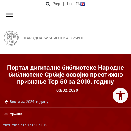
Ћир
|
Lat
EN
Портал дигиталне библиотеке Народне
библиотеке Србије освојио престижно
признање Top 50 за 2019. годину
Open 
03/02/2020
Вести за 2024. годину
Архива
2023.
2022.
2021.
2020.
2019.