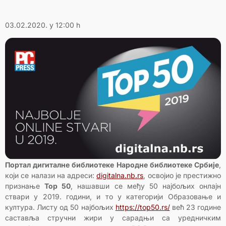
03.02.2020. у 12:00 h
Портал дигиталне библиотеке Народне библиотеке Србије
,
који се налази на адреси:
digitalna.nb.rs
, освојио је престижно
признање
Top 50
, нашавши се међу 50 најбољих онлајн
ствари у 2019. години, и то у категорији Образовање и
култура. Листу од 50 најбољих
https://top50.rs/
већ 23 године
саставља стручни жири у сарадњи са уредничким