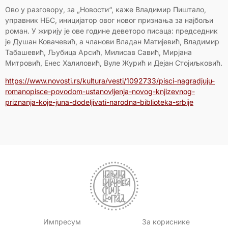
Ово у разговору, за „Новости“, каже Владимир Пиштало,
управник НБС, иницијатор овог новог признања за најбољи
роман. У жирију је ове године деветоро писаца: председник
је Душан Ковачевић, а чланови Владан Матијевић, Владимир
Табашевић, Љубица Арсић, Милисав Савић, Мирјана
Митровић, Енес Халиловић, Вуле Журић и Дејан Стојиљковић.
https://www.novosti.rs/kultura/vesti/1092733/pisci-nagradjuju-
romanopisce-povodom-ustanovljenja-novog-knjizevnog-
priznanja-koje-juna-dodeljivati-narodna-biblioteka-srbije
Импресум
За кориснике