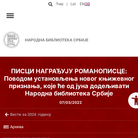
Ћир
|
Lat
EN
ПИСЦИ НАГРАЂУЈУ РОМАНОПИСЦЕ:
Поводом установљења новог књижевног
признања, које ће од јуна додељивати
Op
Народна библиотека Србије
07/03/2022
Вести за 2024. годину
Архива