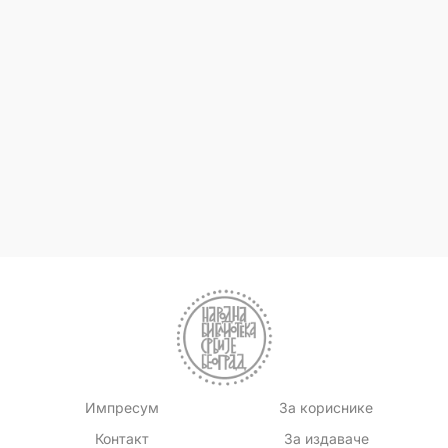
Импресум
За кориснике
Контакт
За издаваче