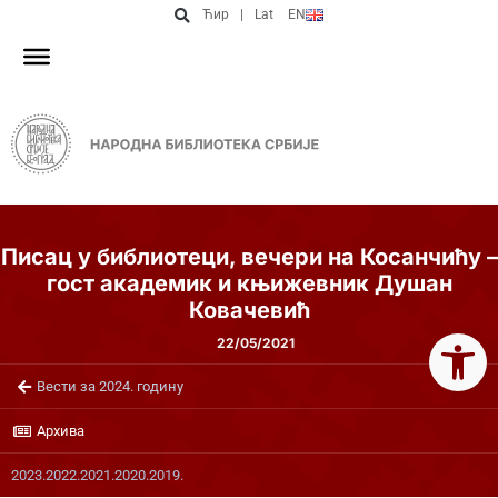
Ћир
|
Lat
EN
Писац у библиотеци, вечери на Косанчићу –
гост академик и књижевник Душан
Ковачевић
Open 
22/05/2021
Вести за 2024. годину
Архива
2023.
2022.
2021.
2020.
2019.