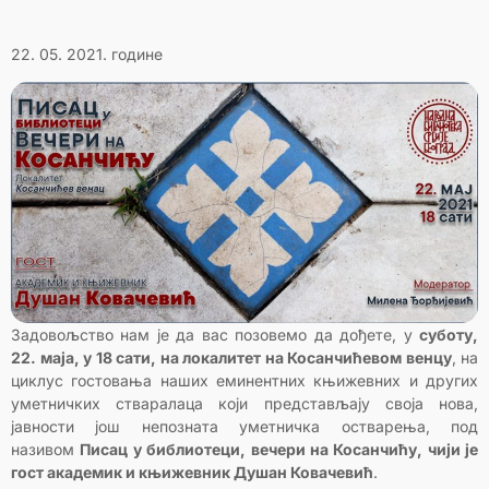
22. 05. 2021. године
Задовољство нам је да вас позовемо да дођете, у
суботу,
22. маја, у 18 сати, на локалитет на Косанчићевом венцу
, на
циклус гостовања наших еминентних књижевних и других
уметничких стваралаца који представљају своја нова,
јавности још непозната уметничка остварења, под
називом
Писац у библиотеци, вечери на Косанчићу, чији је
гост академик и књижевник Душан Ковачевић
.