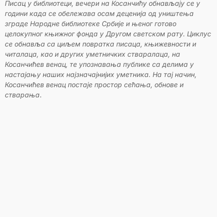
Писац у библиотеци, вечери на Косанчићу обнављају се у
години када се обележава осам деценија од уништења
зграде Народне библиотеке Србије и њеног готово
целокупног књижног фонда у Другом светском рату. Циклус
се обнавља са циљем повратка писаца, књижевности и
читалаца, као и других уметничких стваралаца, на
Косанчићев венац, те упознавања публике са делима у
настајању наших најзначајнијих уметника. На тај начин,
Косанчићев венац постаје простор сећања, обнове и
стварања
.