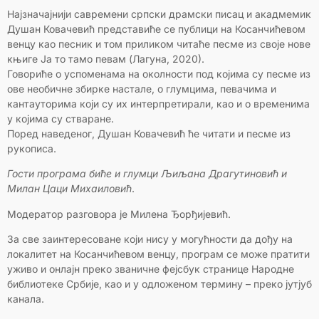
Најзначајнији савремени српски драмски писац и акадмемик
Душан Ковачевић представиће се публици на Косанчићевом
венцу као песник и том приликом читаће песме из своје нове
књиге Ја то тамо певам (Лагуна, 2020).
Говориће о успоменама на околности под којима су песме из
ове необичне збирке настале, о глумцима, певачима и
кантауторима који су их интерпретирали, као и о временима
у којима су стваране.
Поред наведеног, Душан Ковачевић ће читати и песме из
рукописа.
Гости програма биће и глумци Љиљана Драгутиновић и
Милан Цаци Михаиловић
.
Модератор разговора је Милена Ђорђијевић.
За све заинтересоване који нису у могућности да дођу на
локалитет на Косанчићевом венцу, програм се може пратити
уживо и онлајн преко званичне фејсбук странице Народне
библиотеке Србије, као и у одложеном термину – преко јутјуб
канала.