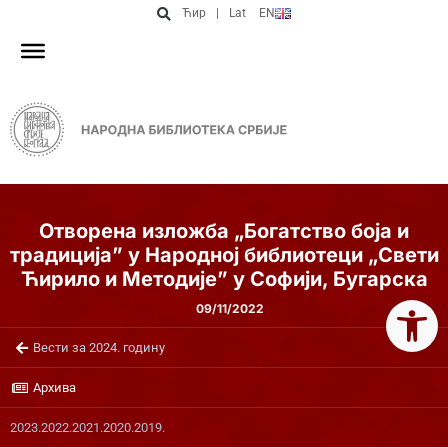
Ћир
|
Lat
EN
Oтворена изложба „Богатство боја и
традиција” у Народној библиотеци „Свети
Ћирило и Методије” у Софији, Бугарска
Open 
09/11/2022
Вести за 2024. годину
Архива
2023.
2022.
2021.
2020.
2019.