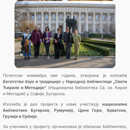
Почетком новембра ове године, отворена је изложба
Богатство боја и традиција
у
Народној библиотеци „Свети
Ћирило и Методије“
(Национална библиотека Св. св. Кирил
и Методий) у Софији, Бугарска.
Изложба је део пројекта у коме учествују
националне
библиотеке Бугарске, Румуније, Црне Горе, Хрватске,
Грузије и Србије.
За учеснике у пројекту организован је обилазак Библиотеке,