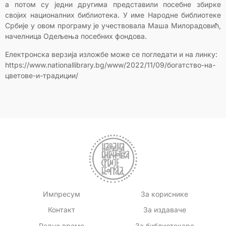
а потом су једни другима представили посебне збирке
својих националних библиотека. У име Народне библиотеке
Србије у овом програму је учествовала Маша Милорадовић,
начелница Одељења посебних фондова.
Електронска верзија изложбе може се погледати и на линку:
https://www.nationallibrary.bg/www/2022/11/09/богатство-на-
цветове-и-традиции/
Импресум
За кориснике
Контакт
За издаваче
Радно време
За библиотекаре