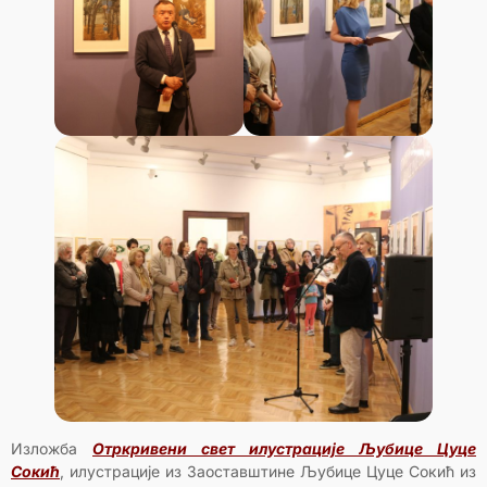
Изложба
О
т
ркривени свет илустрације Љубице Цуце
Сокић
, илустрације из Заоставштине Љубице Цуце Сокић из