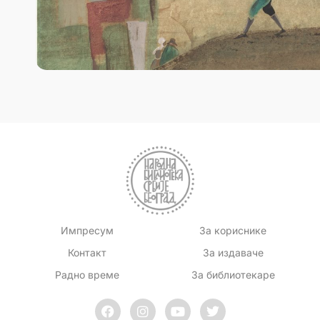
Импресум
За кориснике
Контакт
За издаваче
Радно време
За библиотекаре