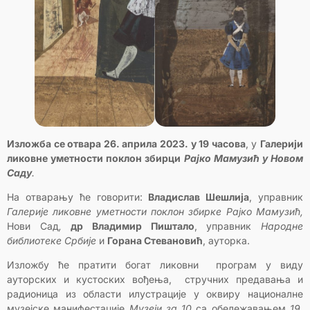
Изложба се отвара 26. априла 2023. у 19 часова
, у
Галерији
ликовне уметности поклон збирци
Рајко Мамузић у Новом
Саду
.
На отварању ће говорити:
Владислав Шешлија
, управник
Галерије ликовне уметности поклон збирке Рајко Мамузић,
Нови Сад
,
др Владимир Пиштало
, управник
Народне
библиотеке Србије
и
Горана Стевановић
, ауторка.
Изложбу ће пратити богат ликовни програм у виду
ауторских и кустоских вођења, стручних предавања и
радионица из области илустрације у оквиру националне
музејске манифестације
Музеји за 10
са обележавањем
19.