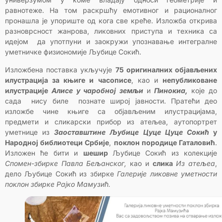
равнотеже. На том раскршћу емотивног и рационалног
пронашла је упориште од кога све креће. Изложба открива
разноврсност жанрова, ликовних приступа и техника са
идејом да употпуни и заокружи упознавање интегралне
уметничке физиономије Љубице Сокић.
Изложбена поставка укључује
75 оригиналних објављених
илустрација за књиге и часописе
, као и
непубликоване
илустрације
Алисе у чаробној земљи
и
Пинокиа,
које до
сада нису биле познате широј јавности. Пратећи део
изложбе чине књиге са објављеним илустрацијама,
предмети и сликарски прибор из атељеа, аутопортрет
уметнице из
Заоставштине
Љубице
Цуце
Цуце Сокић
у
Народној библиотеци Србије
,
поклон породице Гаталовић
.
Изложен ће бити и
шешир
Љубице Сокић из колекције
Спомен-збирке Павла Бељанског,
као и
слика
Из атељеа
,
дело Љубице Сокић из збирке
Галерије ликовне уметности
поклон збирке Рајко Мамузић.