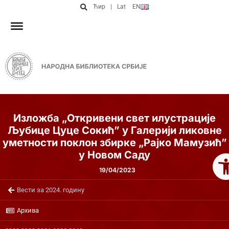
Ћир
|
Lat
EN
Изложба „Откривени свет илустрације
Љубице Цуце Сокић” у Галерији ликовне
уметности поклон збирке „Рајко Мамузић”
Op
у Новом Саду
19/04/2023
Вести за 2024. годину
Архива