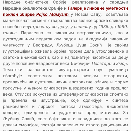
Народне библиотеке Србије, реализована у сарадњи
Народне библиотеке Србије и
Галерије ликовне уметности
поклон збирке
Рајко Мамузић
у Новом Саду
,
осветљава
мање познат сегмент стваралаштва велике српске сликарке
посвећен
илустровању за децу, у периоду од 1935. до 1980.
године
. Паралелно са ликовним истраживањима, као и
дугогодишњим педагошким радом на Академији ликовних
уметности у Београду, Љубица Цуца Сокић је својим
илустрацијама оживела бројна прозна дела југословенске и
светске књижевности, као и најпознатије часописе за децу
друге половине двадесетог века (
Пионири
,
Полетарц
и
Змај
).
Тематски разноврстан илустраторски опус уметница
обогаћује сопственом поетском визијом стварности,
провлачећи на суптилан начин апстрактне облике и форме
присутне у њеном сликарству шездесетих година прошлог
века. Стилска искуства из штафелајног сликарства спонтано
је пренела на илустрације, које одликјује – синтеза
рационалног и лирског, поетска атмосфера, дискретан
колорит, одмереност и уздржаност пред мотивом. За
Љубицу Сокић, свет бајколиког и невидљивог до кога се
долази емоцијом, постоји паралелно са строго рационалним
универзумом у коме владају односи геометрије и