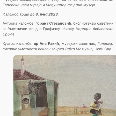
Европске ноћи музеја
и
Међународног
дана музеја.
Изложба траје до
8. јуна 2023
.
Ауторка изложбе:
Горана Стевановић
, библиотекар саветник
за Уметнички фонд и Графичку збирку
Народне библиотеке
Србије
Кустос изложбе:
др Ана Ракић
, музејски саветник,
Галерија
ликовне уметности поклон збирка Рајко Мамузић,
Нови Сад.