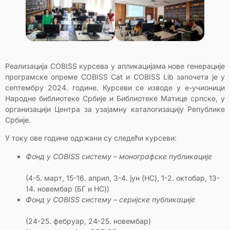
Реализација COBISS курсева у апликацијама нове генерације
програмске опреме COBISS Cat и COBISS Lib започета је у
септембру 2024. године. Курсеви се изводе у е-учионици
Народне библиотеке Србије и Библиотеке Матице српске, у
организацији Центра за узајамну каталогизацију Републике
Србије.
У току ове године одржани су следећи курсеви:
Фонд у COBISS
систему – монографске публикације
(4-5. март, 15-16. април, 3-4. јун (НС), 1-2. октобар, 13-
14. новембар (БГ и НС))
Фонд у COBISS
систему – серијске публикације
(24-25. фебруар, 24-25. новембар)