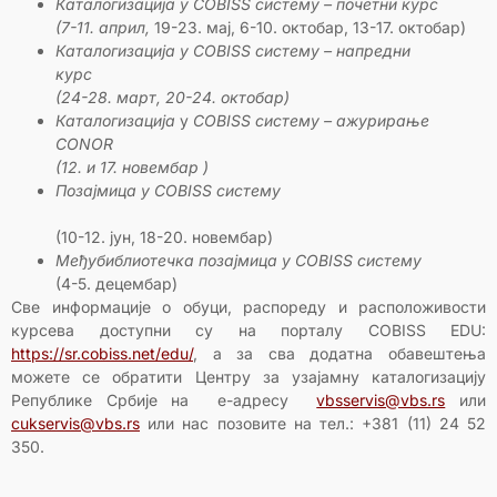
Каталогизација у COBISS
систему – почетни курс
(7-11
. април,
19-23. мај, 6-10. октобар, 13-17. октобар)
Каталогизација у COBISS
систему – напредни
курс
(24-28. март, 20-24. октобар)
Каталогизација
у
COBISS
систему – ажурирање
CONOR
(12.
и 17.
н
овембар )
Позајмица у COBISS
систему
(10-12. јун, 18-20. новембар)
Међубиблиотечка позајмица у COBISS
систему
(4-5. децембар)
Све информације о обуци, распореду и расположивости
курсева доступни су на порталу COBISS EDU:
https://sr.cobiss.net/edu/
, а за сва додатна обавештења
можете се обратити Центру за узајамну каталогизацију
Републике Србије на e-адресу
vbsservis@vbs.rs
или
cukservis@vbs.rs
или нас позовите на тел.: +381 (11) 24 52
350.