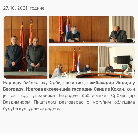
27. 10. 2021. године
Народну библиотеку Србије посетио је
амбасадор Индије у
Београду, Његова екселенција господин Санџив Кохли
, који
је са в.д. управника Народне библиотеке Србије др
Владимиром Пишталом разговарао о могућим облицима
будуће културне сарадње.