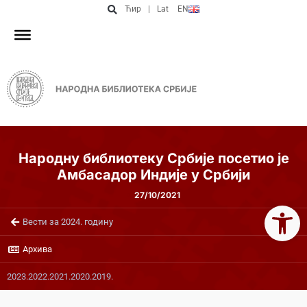
Ћир
|
Lat
EN
Народну библиотеку Србије посетио је
Aмбасадор Индије у Србији
27/10/2021
Open 
Вести за 2024. годину
Архива
2023.
2022.
2021.
2020.
2019.