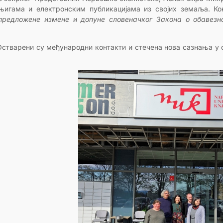
игама и електронским публикацијама из својих земаља. Кон
предложене измене и допуне словеначког Закона о обавез
стварени су међународни контакти и стечена нова сазнања у 