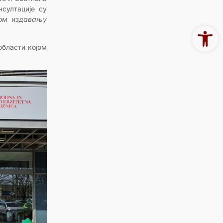
султације су
ном издавању
Open 
области којом