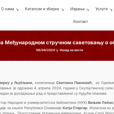
О нама
Каталози и збирке
Издања
Услуге
Контакт
 на Међународном стручном саветовању о о
06/04/2024
Назад на вести
мерку у Љубљани
, колегиница
Светлана Павловић
, из Одеље
товање је одржано 4. априла 2024. године у Скупштинској сали
едан је досадашњи рад и представљени су будући планови.
тор Народне и универзитетске библиотеке (НУК)
Виљем Лебан
ције за књиге Републике Словеније
Катја Стергар
. Излагачи из 
чке збирке. Представник Норвешке библиотеке, Аслак Сира Мих