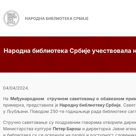
Народна библиотека Србије учествовала
04/04/2024.
На
Међународном стручном саветовању о обавезном при
примерка, представила је
Народну библиотеку Србије
. Саве
у Љубљани. Поводом 250-те годишњице рада библиотеке сагл
Стручно саветовање су поздравним говорима отворили дирек
Министарства културе
Петер Барош
и директорка Јавне аген
и библиотека су се осврнули на развој и доступност словен