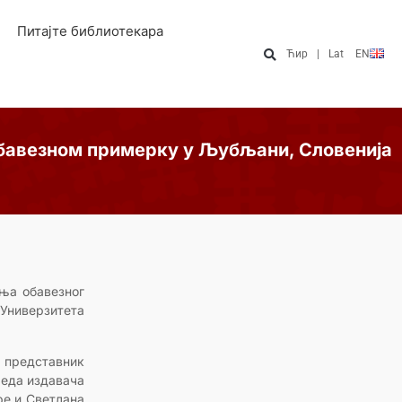
Питајте библиотекара
Ћир
|
Lat
EN
бавезном примерку у Љубљани, Словенија
ња обавезног
 Универзитета
, представник
реда издавача
ре и Светлана