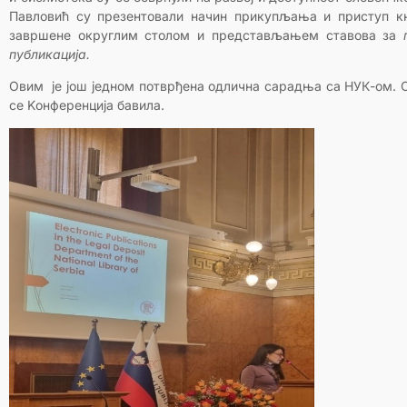
Павловић су презентовали начин прикупљања и приступ књ
завршене округлим столом и представљањем ставова за
публикација.
Овим је још једном потврђена одлична сарадња са НУК-ом. О
се Kонференција бавила.