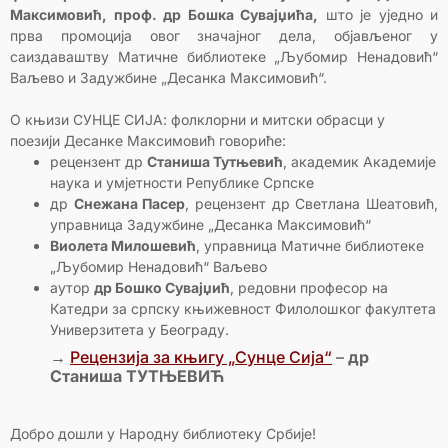
Максимовић, проф. др Бошка Сувајџића,
што је уједно и
прва промоција овог значајног дела, објављеног у
саиздаваштву Матичне библиотеке „Љубомир Ненадовић“
Ваљево и Задужбине „Десанка Максимовић“.
О књизи СУНЦЕ СИЈА: фолклорни и митски обрасци у
поезији Десанке Максимовић говориће:
рецензент др
Станиша Тутњевић
, академик Академије
наука и умјетности Републике Српске
др
Снежана Пасер
, рецензент др Светлана Шеатовић,
управница Задужбине „Десанка Максимовић“
Виолета Милошевић
, управница Матичне библиотеке
„Љубомир Ненадовић“ Ваљево
аутор
др Бошко Сувајџић
, редовни професор на
Катедри за српску књижевност Филолошког факултета
Универзитета у Београду.
→
Рецензија за књигу „Сунце Сија“
–
др
Станиша ТУТЊЕВИЋ
Добро дошли у Народну библиотеку Србије!