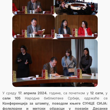
У среду
17. априла 2024.
године, са почетком у
12 сати
, у
сали 105
Народне библиотеке Србије, одржаће се
Конференција за штампу, поводом књиге СУНЦЕ СИЈА:
фолклорни и митски обрасци у поезији Десанке