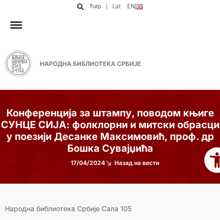
Ћир
|
Lat
EN
Конференција за штампу, поводом књиге
СУНЦЕ СИЈА: фолклорни и митски обрасци
у поезији Десанке Максимовић, проф. др
Op
Бошка Сувајџића
17/04/2024
Назад на вести
Народна библиотека Србије Сала 105