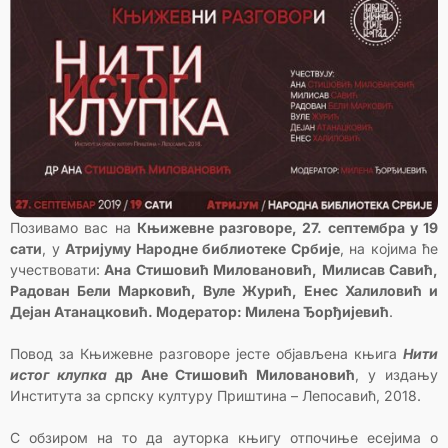
Позивамо вас на
Књижевне разговоре, 27. септембра у 19
сати
, у
Атријуму Народне библиотеке Србије
, на којима ће
учествовати:
Ана Стишовић Миловановић, Милисав Савић,
Радован Бели Марковић, Вуле Журић, Енес Халиловић и
Дејан Атанацковић. Модератор: Милена Ђорђијевић
.
Повод за Књижевне разговоре јесте објављена књига
Нити
истог клупка
др Ане Стишовић Миловановић
, у издању
Института за српску културу Приштина – Лепосавић, 2018.
С обзиром на то да ауторка књигу отпочиње есејима о