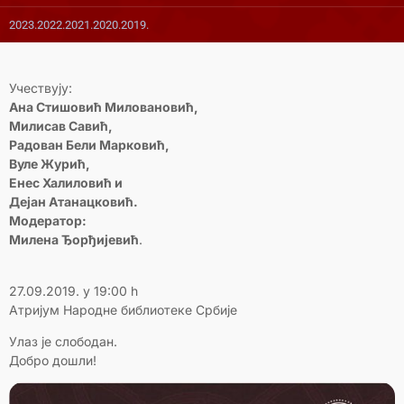
2023.
2022.
2021.
2020.
2019.
Учествују:
Ана Стишовић Миловановић,
Милисав Савић,
Радован Бели Марковић,
Вуле Журић,
Енес Халиловић и
Дејан Атанацковић.
Модератор:
Милена Ђорђијевић
.
27.09.2019. у 19:00 h
Атријум Народне библиотеке Србије
Улаз je слободан.
Добро дошли!