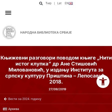
Ћир
|
Lat
EN
Књижевни разговори поводом књиге „Нити
истог клупка” др Ане Стишовић
Миловановић, у издању Института за
Open 
српску културу Приштина – Лепосавић,
2018.
27/09/2019
Вести за 2024. годину
Архива