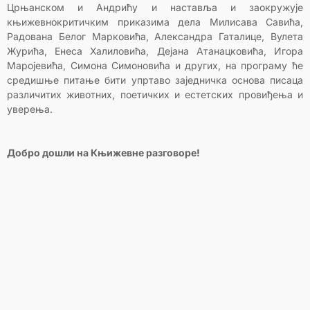
Црњанском и Андрићу и наставља и заокружује
књижевнокритичким приказима дела Милисава Савића,
Радована Белог Марковића, Александра Гаталице, Вулета
Журића, Енеса Халиловића, Дејана Атанацковића, Игора
Маројевића, Симона Симоновића и других, на програму ће
средишње питање бити упртаво заједничка основа писаца
различитих животних, поетичких и естетских провиђења и
уверења.
Добро дошли на Књижевне разговоре!