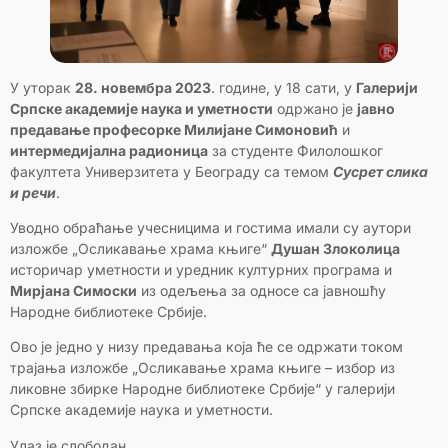
У уторак
28. новембра 2023
. године, у 18 сати, у
Галерији
Српске академије наука и уметности
одржано је
јавно
предавање професорке Милијане Симоновић
и
интермедијална радионица
за студенте Филолошког
факултета Универзитета у Београду са темом
Сусрет слика
и речи
.
Уводно обраћање учесницима и гостима имали су аутори
изложбе „Осликавање храма књиге“
Душан Злоколица
историчар уметности и уредник културних програма и
Мирјана Симоски
из одељења за односе са јавношћу
Народне библиотеке Србије.
Ово је једно у низу предавања која ће се одржати током
трајања изложбе „Осликавање храма књиге – избор из
ликовне збирке Народне библиотеке Србије“ у галерији
Српске академије наука и уметности.
Улаз је слободан.