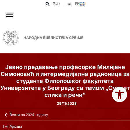
Ћир
|
Lat
EN
Jавно предавање професорке Милијане
Симоновић и интермедијална радионица за
студенте Филолошког факултета
Open 
Универзитета у Београду са темом „Сусрет
слика и речи“
29/11/2023
Вести за 2024. годину
Архива