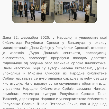
Дана 22. децембра 2025. у Народној и универзитетској
библиотеци Републике Српске у Бањалуци, у оквиру
манифестације „Дани Србије у Републици Српској“, отворена
је изложба „Ђура Даничић: лингвиста, преводилац,
библиотекар, професор”, приређена поводом двестоте
годишњице од рођења овог великана српске лингвистике.
Овом изложбом, чији су аутори Јелена Витезовић, Душан
Злоколица и Мирјана Симоски из Народне библиотеке
Србије, наставља се дугогодишња сарадња између ове две
институције. На отварању су се окупљенима обратили в. д.
управника Народне библиотеке Србије Јасмина Нинков,
помоћник министра културе Републике Српске Тања
Ђаковић, директорка Народне и универзитетске библиотеке
Републике Српске Љиља Петровић Зечић, као и један од
аутора, Душан Злоколица.