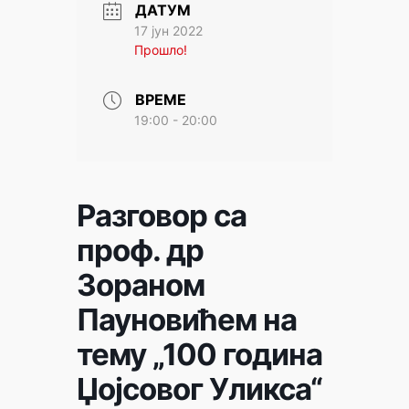
ДАТУМ
17 јун 2022
Прошло!
ВРЕМЕ
19:00 - 20:00
Разговор са
проф. др
Зораном
Пауновићем на
тему „100 година
Џојсовог Уликса“