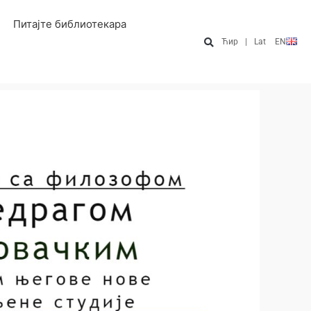
Питајте библиотекара
Ћир
|
Lat
EN