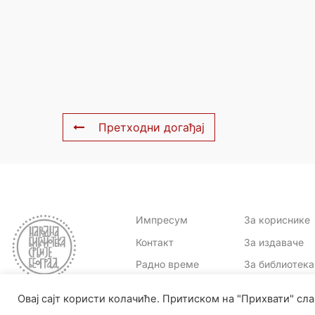
Претходни догађај
Импресум
За кориснике
Контакт
За издаваче
Радно време
За библиотек
Овај сајт користи колачиће. Притиском на "Прихвати" с
Народна библиотека Србије| Скерлићева 1, 11000 Београд | (+381 11) 245