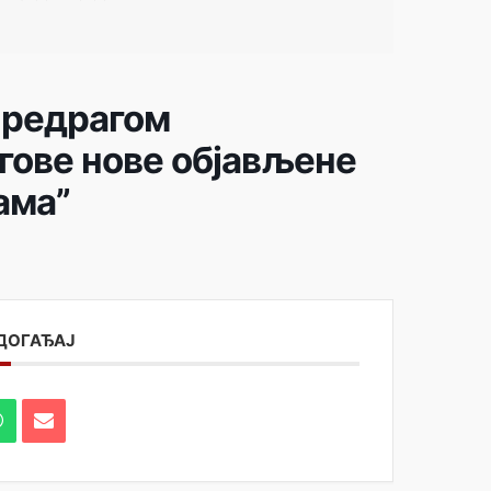
Предрагом
гове нове објављене
ама”
 ДОГАЂАЈ