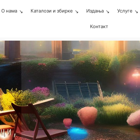
О нама
Каталози и збирке
Издања
Услуге
Контакт