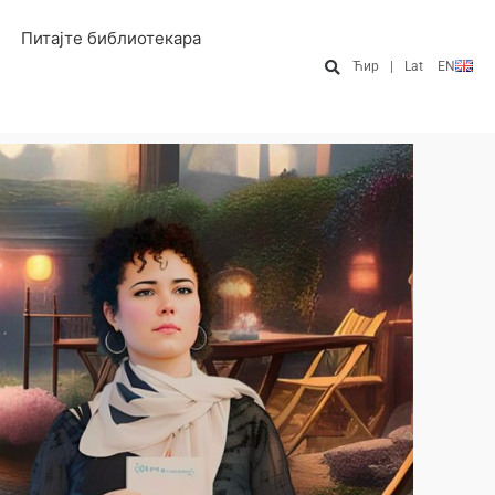
Питајте библиотекара
Ћир
|
Lat
EN