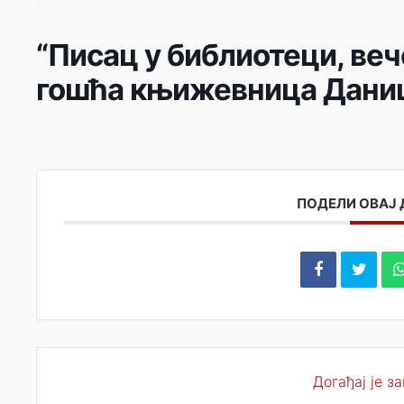
“Писац у библиотеци, веч
гошћа књижевница Дани
ПОДЕЛИ ОВАЈ
Догађај је з