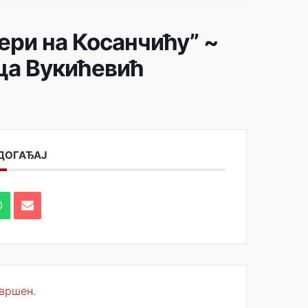
ери на Косанчићу” ~
ца Вукићевић
 ДОГАЂАЈ
авршен.