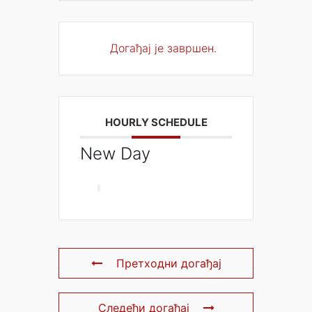
Догађај је завршен.
HOURLY SCHEDULE
New Day
Претходни догађај
Следећи догађај