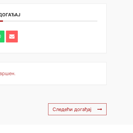
 ДОГАЂАЈ
авршен.
Следећи догађај