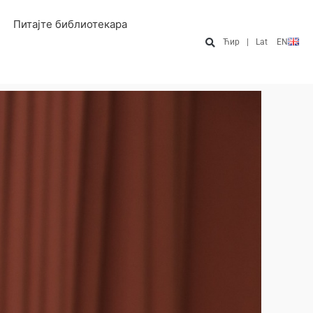
Питајте библиотекара
Ћир
|
Lat
EN