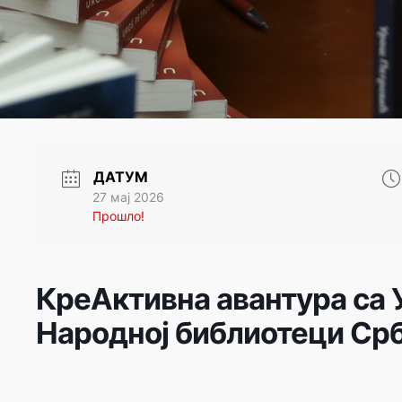
ДАТУМ
27 мај 2026
Прошло!
КреАктивна авантура са
Народној библиотеци Срб