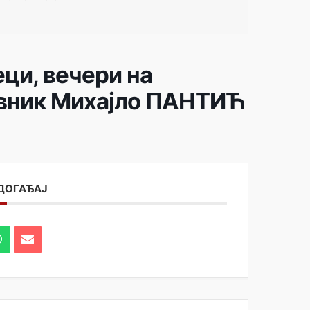
ци, вечери на
евник Михајло ПАНТИЋ
 ДОГАЂАЈ