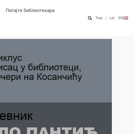
Питајте библиотекара
Ћир
|
Lat
EN