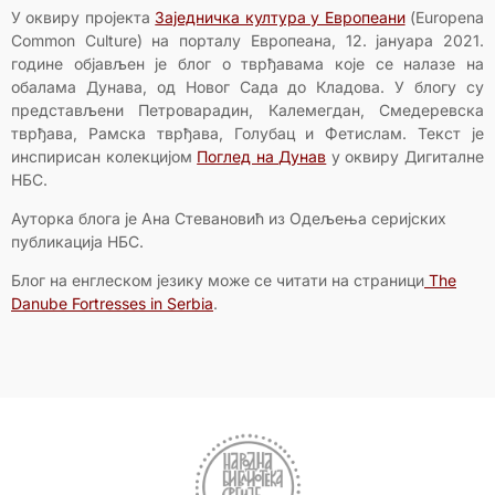
У оквиру пројекта
Заједничка култура у Европеани
(Europena
Common Culture) на порталу Европеана, 12. јануара 2021.
године објављен је блог о тврђавама које се налазе на
обалама Дунава, од Новог Сада до Кладова. У блогу су
представљени Петроварадин, Калемегдан, Смедеревска
тврђава, Рамска тврђава, Голубац и Фетислам. Текст је
инспирисан колекцијом
Поглед на Дунав
у оквиру Дигиталне
НБС.
Ауторка блога је Ана Стевановић из Одељења серијских
публикација НБС.
Блог на енглеском језику може се читати на страници
The
Danube Fortresses in Serbia
.