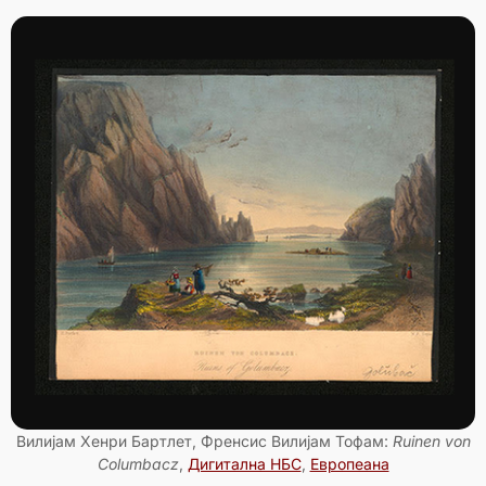
Вилијам Хенри Бартлет, Френсис Вилијам Тофам:
Ruinen von
Columbacz
,
Дигитална НБС
,
Европеана