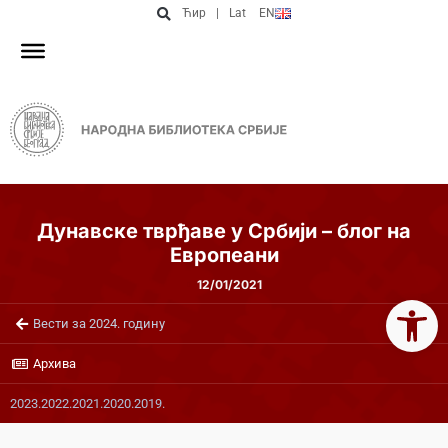
Ћир
|
Lat
EN
Дунавске тврђаве у Србији – блог на
Европеани
12/01/2021
Open 
Вести за 2024. годину
Архива
2023.
2022.
2021.
2020.
2019.