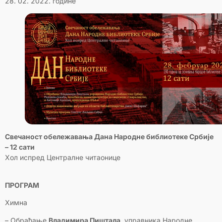
28. 02. 2022. године
Свечаност обележавања Дана Народне библиотеке Србије
– 12 сати
Хол испред Централне читаонице
ПРОГРАМ
Химна
– Обраћање
Владимира Пиштала
, управника Народне