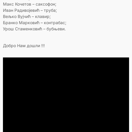
Макс Кочетов – саксофон;
Иван Радивојевић – труба;
Вељко Вујчић – клавир;
Бранко Марковић – контрабас;
Урош Стаменковић – бубњеви.
Добро Нам дошли !!!