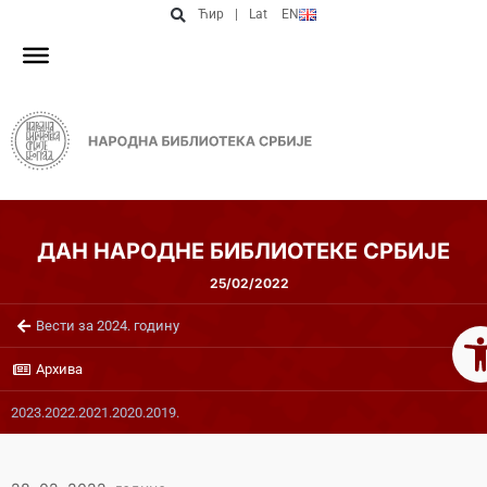
Ћир
|
Lat
EN
ДАН НАРОДНЕ БИБЛИОТЕКЕ СРБИЈЕ
25/02/2022
Op
Вести за 2024. годину
Архива
2023.
2022.
2021.
2020.
2019.