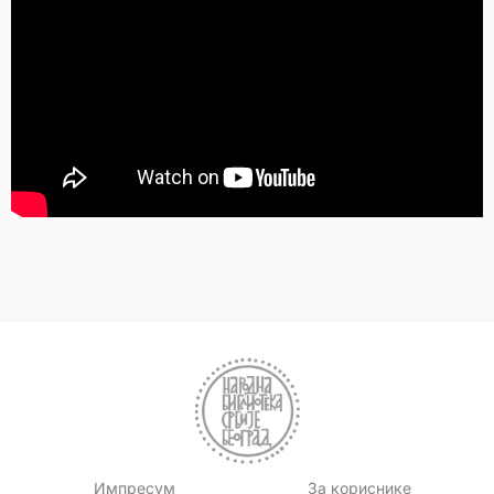
Импресум
За кориснике