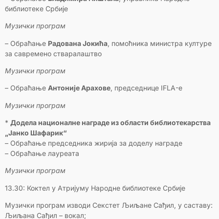
библиотеке Србије
Музички програм
– Обраћање
Радована Јокића
, помоћника министра културе
за савремено стваралаштво
Музички програм
– Обраћање
Антоније Арахове
, председнице IFLA-е
Музички програм
*
Додела националне награде из области библиотекарства
„Јанко Шафарик“
– Обраћање председника жирија за доделу награде
– Обраћање лауреата
Музички програм
13.30: Коктел у Атријуму Народне библиотеке Србије
Музички програм изводи Секстет Љиљане Сађил, у саставу:
Љиљана Сађил – вокал;