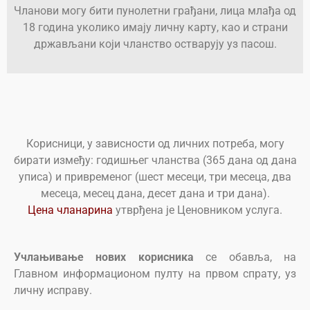
Чланови могу бити пунолетни грађани, лица млађа од
18 година уколико имају личну карту, као и страни
држављани који чланство остварују уз пасош.
Корисници, у зависности од личних потреба, могу
бирати између: годишњег чланства (365 дана од дана
уписа) и привременог (шест месеци, три месеца, два
месеца, месец дана, десет дана и три дана).
Цена чланарина
утврђена је Ценовником услуга.
Учлањивање нових корисника
се обавља, на
Главном информационом пулту на првом спрату, уз
личну исправу.