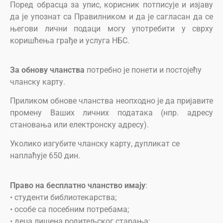
Поред обрасца за упис, корисник потписује и изјаву
да je упознат са Правилником и да jе сагласан да се
његови лични подаци могу употребити у сврху
коришћења грађе и услуга НБС.
За обнову чланства
потребно је понети и постојећу
чланску карту.
Приликом обнове чланства неопходно је да пријавите
промену Ваших личних података (нпр. адресу
становања или електронску адресу).
Уколико изгубите чланску карту, дупликат се
наплаћује 650 дин.
Право на бесплатно чланство имају
:
• студенти библиотекарства;
• особе са посебним потребама;
• деца лишена родитељског старања;