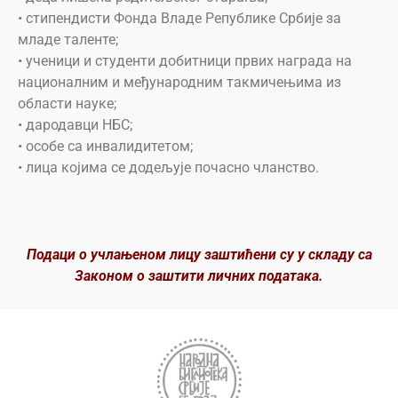
• стипендисти Фонда Владе Републике Србије за
младе таленте;
• ученици и студенти добитници првих награда на
националним и међународним такмичењима из
области науке;
• дародавци НБС;
• особе са инвалидитетом;
• лица којима се додељује почасно чланство.
Подаци о учлањеном лицу заштићени су у складу са
Законом о заштити личних података.