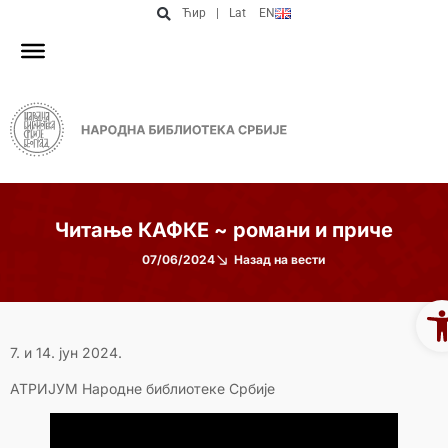
Ћир
|
Lat
EN
Читање КАФКЕ ~ романи и приче
07/06/2024
Назад на вести
Op
7. и 14. јун 2024.
АТРИЈУМ Народне библиотеке Србије