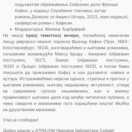
подухватом објављивања
Сабраних дела Франца
Кафке
, у издању Службеног гласника; аутор
романа
Дозвола за бицикл
(Агора, 2023, ново издање),
својеврсни роман с Кафком.
Модераторка: Милена Ђорђијевић
На нашој
првој тематској вечери,
посвећеној немачком
писцу јеврејско-чешког порекла Францу Кафки (Праг, 1883-
Клостернојбург, 1924), разговараћемо о његовим романима,
сачуваним захваљујући Максу Броду :
Америка
(објављен
постхумно, 1927),
Замак
(објављен постхумно,
1926) и
Процес
(објављен постхумно 1925), а потом ћемо
покушати да прикажемо Кафку и као духовитог човека и
аутора. Истраживаћемо нејасне односе, стрепње и претње у
његовим романима, њихову наднаравну актуелност, утицај
на савременe српске књижевнике, као и велику
пријемчивост његових дела код млађе читалачке публике, о
чему сведоче и милионима пута коришћени хештаг #kafka
на друштвеним мрежама.
Улаз је слободан!
Добро дошли у АТРИЈУМ Народне библиотеке Србије!