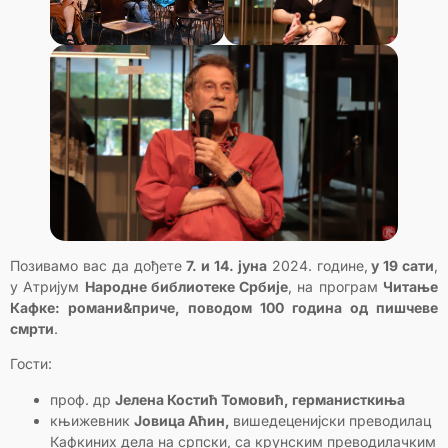
Позивамо вас да дођете
7. и 14. јуна
2024. године,
у 19 сати
,
у Атријум
Народне библиотеке Србије
, на програм
Читање
Кафке: романи
&
приче, поводом 100 година од пишчеве
смрти
.
Гости:
проф. др
Јелена Костић Томовић, германисткиња
књижевник
Јовица Аћин,
вишедеценијски преводилац
Кафкиних дела на српски, са крунским преводилачким