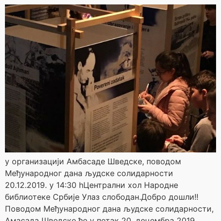
у организацији Амбасаде Шведске, поводом
Међународног дана људске солидарности
20.12.2019. у 14:30 hЦентрални хол Народне
библиотеке Србије Улаз слободан.Добро дошли!!
Поводом Међународног дана људске солидарности,
Амасада Шведске ће у петак 20. децембра 2019.