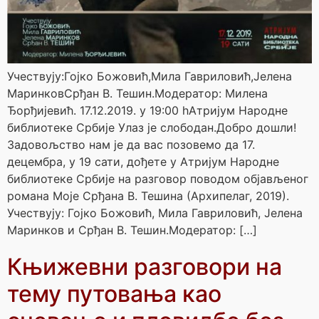
Учествују:Гојко Божовић,Мила Гавриловић,Јелена
МаринковСрђан В. Тешин.Модератор: Милена
Ђорђијевић. 17.12.2019. у 19:00 hАтријум Народне
библиотеке Србије Улаз је слободан.Добро дошли!
Задовољство нам је да вас позовемо да 17.
децембра, у 19 сати, дођете у Атријум Народне
библиотеке Србије на разговор поводом објављеног
романа Моје Срђана В. Тешина (Архипелаг, 2019).
Учествују: Гојко Божовић, Мила Гавриловић, Јелена
Маринков и Срђан В. Тешин.Модератор: […]
Књижевни разговори на
тему путовања као