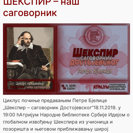
ШЕКСПИР – наш
саговорник
Циклус почиње предавањем Петре Бјелице
„Шекспир – саговорник Достојевског“18.11.2019. у
19:00 hАтријум Народне библиотеке Србије Идејом о
глобалном извођењу Шекспира из учионица и
позоришта и његовом приближавању широј