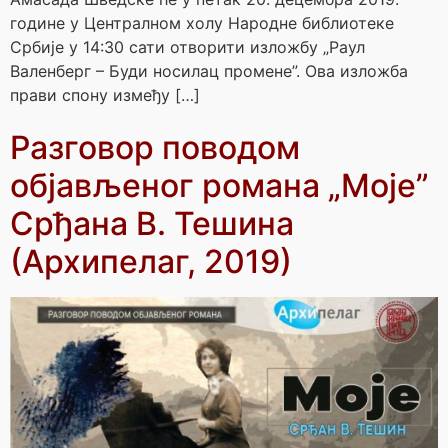
године у Централном холу Народне библиотеке
Србије у 14:30 сати отворити изложбу „Раул
Валенберг – Буди носилац промене”. Ова изложба
прави спону између […]
Разговор поводом
објављеног романа „Моје”
Срђана В. Тешина
(Архипелаг, 2019)