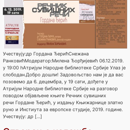
Учествују:др Гордана ЂерићСнежана
РанковићМодератор:Милена Ђорђијевић 06.12.2019.
у 19:00 hАтријум Народне библиотеке Србије Улаз је
слободан.Добро дошли! Задовољство нам је да вас
позовемо да 6. децембра, у 19 сати, дођете у
Атријум Народне библиотеке Србије на разговор
поводом објављене књиге Речник сувишних
речи Гордане Ђерић, у издању Књижарнице златно
руно и Инстиута за европске студије, 2019. године.
Учествују: др […]