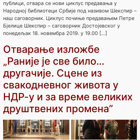
публици, отвара се нови циклус предавања у
Народној библиотеци Србије под називом Шекспир –
наш саговорник. Циклус почиње предавањем Петре
Бјелице Шекспир – саговорник Достојевског у
понедељак 18. новембра 2019. у 19.00 […]
Отварање изложбе
„Раније је све било…
другачије. Сцене из
свакодневног живота у
НДР-у и за време великих
друштвених промена”