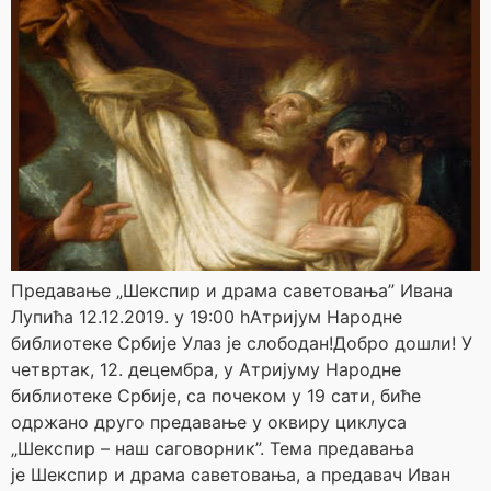
Предавање „Шекспир и драма саветовања” Ивана
Лупића 12.12.2019. у 19:00 hАтријум Народне
библиотеке Србије Улаз је слободан!Добро дошли! У
четвртак, 12. децембра, у Aтријуму Народне
библиотеке Србије, са почеком у 19 сати, биће
одржано друго предавање у оквиру циклуса
„Шекспир – наш саговорник”. Тема предавања
је Шекспир и драма саветовања, a предавач Иван