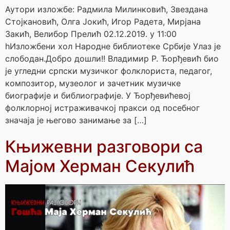
Аутори изложбе: Радмила Милинковић, Звездана
Стојкановић, Олга Јокић, Игор Радета, Мирјана
Закић, Велибор Прелић 02.12.2019. у 11:00
hИзложбени хол Народне библиотеке Србије Улаз је
слободан.Добро дошли!! Владимир Р. Ђорђевић био
је угледни српски музичког фолклориста, педагог,
композитор, музеолог и зачетник музичке
биографиjе и библиографиjе. У Ђорђевићевој
фолклорној истраживачкој пракси од посебног
значаја је његово занимање за […]
Књижевни разговори са
Мајом Херман Секулић