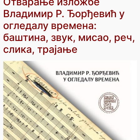
Отварање изложбе
Владимир Р. Ђорђевић у
огледалу времена:
баштина, звук, мисао, реч,
слика, трајање