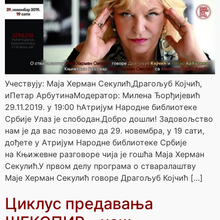
Учествују: Мајa Херман Секулић,Драгољуб Којчић,
иПетар АрбутинаМодератор: Миленa Ђорђијевић
29.11.2019. у 19:00 hАтријум Народне библиотеке
Србије Улаз је слободан.Добро дошли! Задовољство
нам је да вас позовемо да 29. новембра, у 19 сати,
дођете у Атријум Народне библиотеке Србије
на Књижевне разговоре чија је гошћа Маја Херман
Секулић.У првом делу програма о стваралаштву
Маје Херман Секулић говоре Драгољуб Којчић […]
Циклус предавања