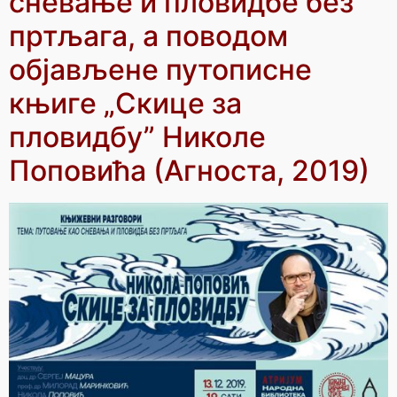
сневање и пловидбе без
пртљага, а поводом
објављене путописне
књиге „Скице за
пловидбу” Николе
Поповића (Агноста, 2019)