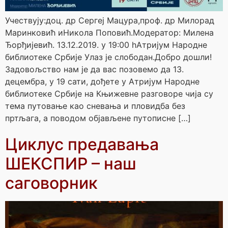
Учествују:доц. др Сергеј Мацура,проф. др Милорад
Маринковић иНикола Поповић.Модератор: Милена
Ђорђијевић. 13.12.2019. у 19:00 hАтријум Народне
библиотеке Србије Улаз је слободан.Добро дошли!
Задовољство нам је да вас позовемо да 13.
децембра, у 19 сати, дођете у Атријум Народне
библиотеке Србије на Књижевне разговоре чија су
тема путовање као сневањa и пловидба без
пртљага, а поводом објављене путописне […]
Циклус предавања
ШЕКСПИР – наш
саговорник