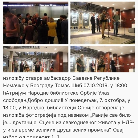
изложбу отвара амбасадор Савезне Републике
Немачке у Београду Томас Шиб 07.10.2019. у 18:00
hАтријум Народне библиотеке Србије Улаз
слободан.Добро дошли!! У понедељак, 7. октобра, у
18.00, у Народној библиотеци Србије отворена је
изложба фотографија под називом „Раније све било
је… другачије. Сцене из свакодневног живота у НДР-
у и за време великих друштвених промена”. Овај
избор од тридесет […]