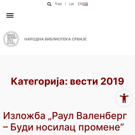
Ћир
|
Lat
EN
Категорија:
вести 2019
Open 
Изложба „Раул Валенберг
– Буди носилац промене”