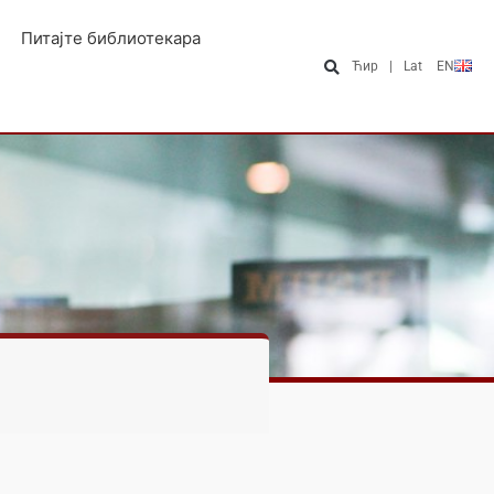
Питајте библиотекара
Ћир
|
Lat
EN