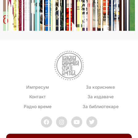
Импресум
За кориснике
Контакт
За издаваче
Радно време
За библиотекаре