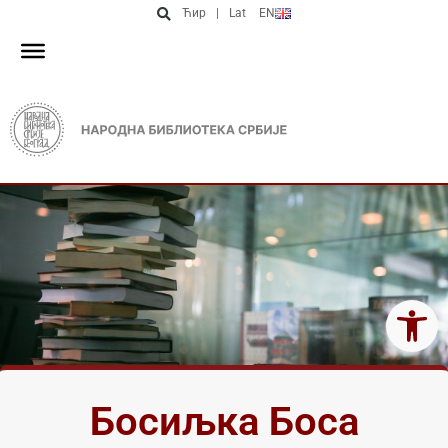
Ћир
|
Lat
EN
Open 
Босиљка Боса