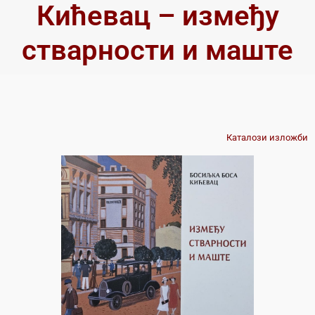
Кићевац – између
стварности и маште
Каталози изложби