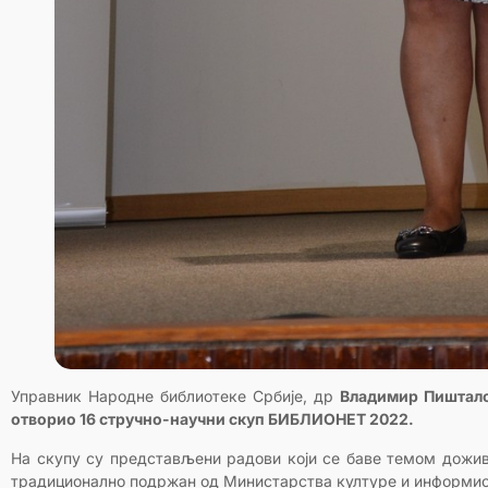
Управник Народне библиотеке Србије, др
Владимир Пиштал
отворио 16 стручно-научни скуп БИБЛИОНЕТ 2022.
На скупу су представљени радови који се баве темом доживо
традиционално подржан од Министарства културе и информис