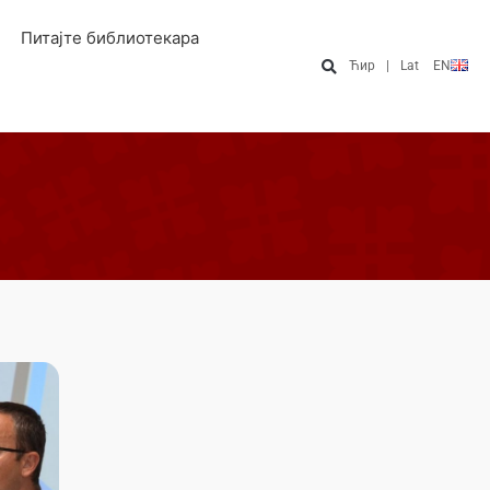
Питајте библиотекара
Ћир
|
Lat
EN