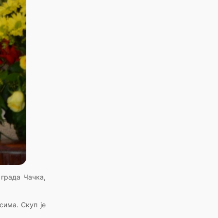
 града Чачка,
сима. Скуп је