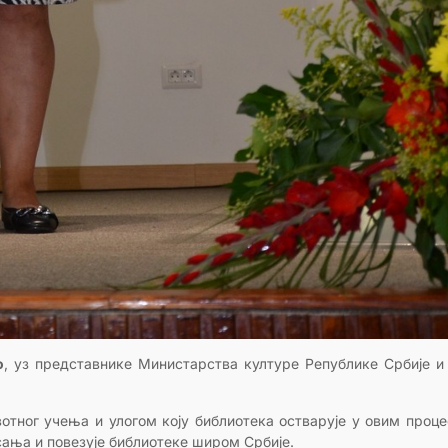
о
, уз представнике Министарства културе Републике Србије и
тног учења и улогом коју библиотека остварује у овим проце
ања и повезује библиотеке широм Србије.