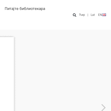
Питајте библиотекара
Ћир
|
Lat
EN