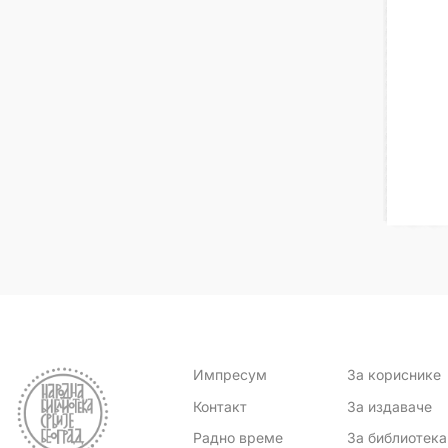
Импресум
За кориснике
Контакт
За издаваче
Радно време
За библиотек