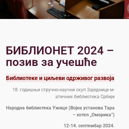
БИБЛИОНЕТ 2024 –
позив за учешће
Библиотеке и циљеви одрживог развоја
18. г­од­ишњи стру­чно-н­ау­чни скуп З­аје­дн­ице м­
ати­чних б­ибл­и­от­ека С­рб­ије
Народна
библиотека
Ужице (Војна установа Тара
– хотел „Оморика“)
12-14. септембар 2024.