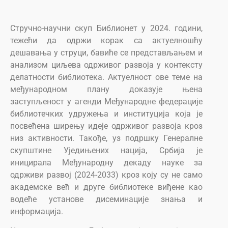
Стручно-научни скуп Библионет у 2024. години,
тежећи да одржи корак са актуелношћу
дешавања у струци, бавиће се представљањем и
анализом циљева одрживог развоја у контексту
делатности библиотека. Актуелност ове теме на
међународном плану доказује њена
заступљеност у агенди Међународне федерације
библиотечких удружења и институција која је
посвећена ширењу идеје одрживог развоја кроз
низ активности. Такође, уз подршку Генералне
скупштине Уједињених нација, Србија је
иницирала Међународну декаду науке за
одрживи развој (2024-2033) кроз коју су не само
академске већ и друге библиотеке виђене као
водеће установе дисеминације знања и
информација.