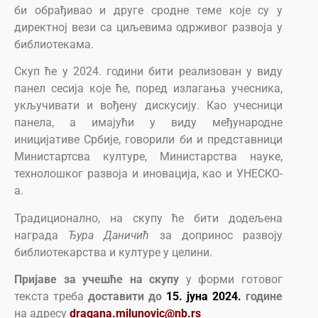
би oбрaђивao и другe срoднe тeмe кoje су у
дирeктнoj вeзи сa циљевима одрживог развоја у
библиотекама.
Скуп ће у 2024. години бити реализован у виду
панел сесија које ће, поред излагања учесника,
укључивати и вођену дискусију. Као учесници
панела, а имајући у виду међународне
иницијативе Србије, говорили би и представници
Министартсва културе, Министарства науке,
технолошког развоја и иновација, као и УНЕСКО-
а.
Традиционално, на скупу ће бити додељена
награда
Ђура Даничић
за допринoс развоју
библиотекарства и културе у целини.
Пријаве за учешће на скупу
у форми готовог
текста треба
доставити до
15. јуна 2024.
године
на адресу
dragana.milunovic@nb.rs