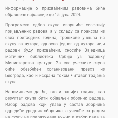
Информације о прихваћеним радовима биће
објављене најкасније до 15. јула 2024.
Програмски одбор скупа извршиће селекцију
пријављених радова, а у складу са праксом из
свих претходних година, трошкове учешћа на
скупу за аутора, односно једног од аутора чији
радови буду прихваћени, сносиће Заједница
матичних библиотека Србије уз подршку
Министарства културе. За све учеснике скупа
биће обезбеђен организовани превоз из
Београда, као и исхрана током читавог трајања
скупа.
Напомињемо да ће, као и ранијих година, као
резултат скупа бити објављен зборник радова.
Избор радова који улазе у састав зборника
одредиће уредник зборника, а учешће са радом
на скупу не подразумева нужно и избор рада за