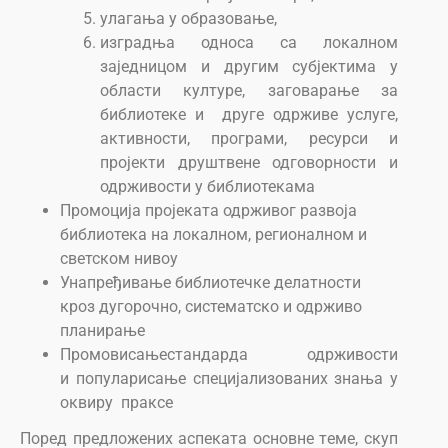
улагања у образовање,
изградња односа са локалном
заједницом и другим субјектима у
области културе, заговарање за
библиотеке и друге одрживе услуге,
активности, програми, ресурси и
пројекти друштвене одговорности и
одрживости у библиотекама
Промоција пројеката одрживог развоја
библиотека на локалном, регионалном и
светском нивоу
Унапређивање библиотечке делатности
кроз дугорочно, систематско и одрживо
планирање
Промовисањестандарда одрживости
и популарисање специјализованих знања у
оквиру праксе
Пoрeд прeдлoжeних aспeкaтa oснoвнe тeмe, скуп