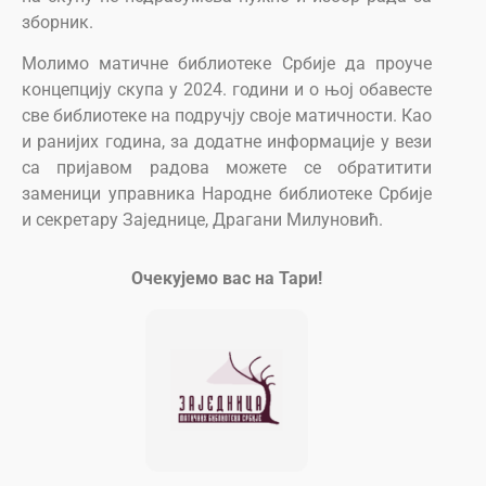
зборник.
Молимо ма­тич­не би­бли­о­те­ке Ср­би­је да проуче
концепцију скупа у 2024. години и о њој обавесте
све библиотеке на подручју своје матичности. Као
и ранијих година, за додатне информације у вези
са пријавом радова можете се обратитити
заменици управника Народне библиотеке Србије
и секретару Заједнице, Драгани Милуновић.
Очекујемо вас на Тари!