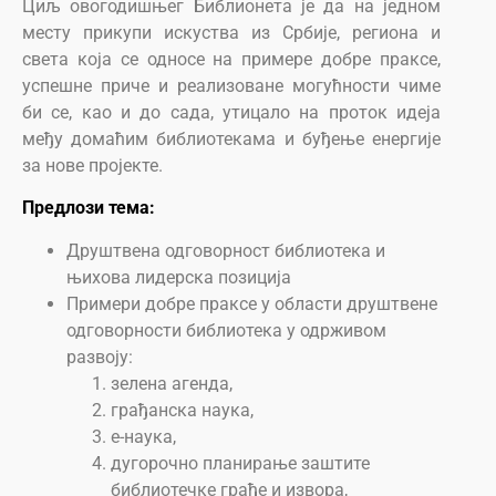
Циљ овогодишњег Библионета је да на једном
месту прикупи искуства из Србије, региона и
света која се односе на примере добре праксе,
успешне приче и реализоване могућности чиме
би се, као и до сада, утицало на проток идеја
међу домаћим библиотекама и буђење енергије
за нове пројекте.
Предлози тема:
Друштвена одговорност библиотека и
њихова лидерска позиција
Примери добре праксе у области друштвене
одговорности библиотека у одрживом
развоју:
зелена агенда,
грађанска наука,
е-наука,
дугорочно планирање заштите
библиотечке грађе и извора,