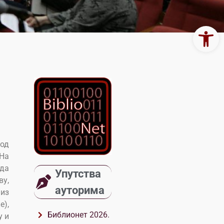
Open 
 од
 На
ада
Упутства
ву,
ауторима
 из
е),
Библионет 2026.
у и