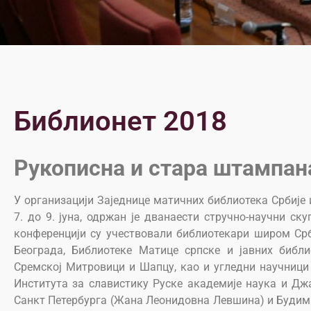
Библионет 2018
Рукописна и стара штампан
У организацији Заједнице матичних библиотека Србије 
7. до 9. јуна, одржан је дванаести стручно-научни ск
конференцији су учествовали библиотекари широм Срб
Београда, Библиотеке Матице српске и јавних библио
Сремској Митровици и Шапцу, као и угледни научници
Института за славистику Руске академије наука и Д
Санкт Петербурга (Жана Леонидовна Левшина) и Будимп