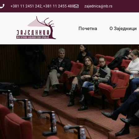
+381 11 2451 242, +381 11 2455 488
zajednica@nb.rs
Почетна
О Заједници