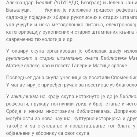
Александар Ћеклић (УЛУПУДС, Београд) и Јелена Јањи
Бањалуци. Укупно је изложено тридесет реферата 
садржају појединих збирки рукописних и старих штам
укључујући и нека методолошка питања, електронској
категоризацију рукописних и старих штампаних књига к
савремених технологија и др.
У оквиру скупа организован је обилазак двеју изл
рукописних и старих штампаних књига Библиотеке Ма
Матице српске
, као и посета Галерији Матице српске.
Последњег дана скупа учесници су посетили Спомен-би
У манастиру је приређен ручак за посетиоце уз благосл
У
закључцима
на крају скупа истакнуто је да је
Библио
реферати, пружају потпунији увид у број, стање и ис
Србије и неким иностраним библиотекама. Допринос
могућности за нова научна, културно-историјска и др
такође и за окупљање и представљање тог блага у 
објављени у зборнику са овог скупа.