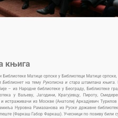
а књига
и Библиотеке Матице српске у Библиотеци Матице српске,
уп
Библионет
на тему
Рукописна и стара штампана књига
.
ије – из Народне библиотеке у Београду, Библиотеке гр
тека у Ваљеву, Јагодини, Крагујевцу, Пироту, Смедере
 и истраживачи из Москве (Анатолиј Аркадјевич Турилов
жамиља Нуровна Рамазанова из Руске државне библиотек
еште (Фаркаш Габор Фаркаш). Учесници по позиву били с