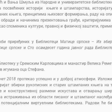
ћ и Вања Шмуља из Народне и универзитетске библиотек
посвећених историји књиге и штампарства, историјат
паних књига, принципима њиховог формирања, раду на оп
 обради и начинима презентовања грађе, критеријумима
ао споменика културе, правној и физичкој заштити, прим
ожби приређених у Библиотеци Матице српске –
Из зби
тице српске
и
Сто осамдесет година јавног рада Библиот
блиотеку у Сремским Карловцима и манастир Велика Реме
ов игумана оца Стефана.
нет 2018
протекао успешно и у доброј атмосфери. Излож
торијат збирки рукописних и старих штампаних књига на 
е и конструктивној размени искустава и отварању ши
уга истраживања из области писаног и штампаног наслеђа
потенцијалним виртуелним библиотекама. Радови ће б